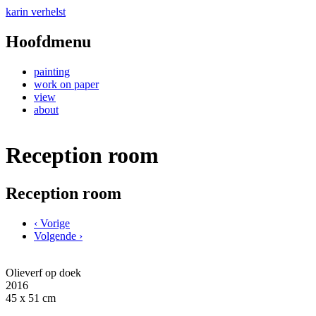
Overslaan en naar de inhoud gaan
karin verhelst
Hoofdmenu
painting
work on paper
view
about
Reception room
Reception room
‹ Vorige
Volgende ›
Olieverf op doek
2016
45 x 51 cm